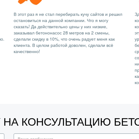
В этот раз я не стал перебирать кучу сайтов и решил
Зд
остановиться на данной компании. Что я могу
к
сказать! Да действительно цены у них низкие,
ко
заказывал бетононасос 28 метров на 2 смены,
э
о.
сделали скидку в 10%, что очень радует меня как
у
клиента. В целом работой доволен, сделали всё
б
качественно!
с
со
н
п
к
к
У НА КОНСУЛЬТАЦИЮ БЕ