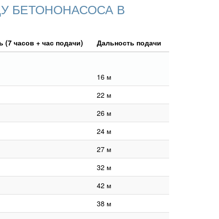
У БЕТОНОНАСОСА В
 (7 часов + час подачи)
Дальность подачи
16 м
22 м
26 м
24 м
27 м
32 м
42 м
38 м