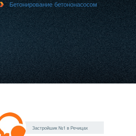
Бетонирование бетононасосом
Застройшик №1 в Речицах