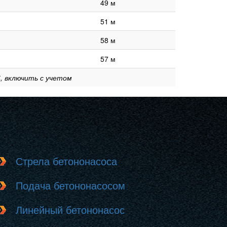
49 м
51 м
58 м
57 м
, включить с учетом
Стрела бетононасоса
Подача бетононасосом
Линейный бетононасос