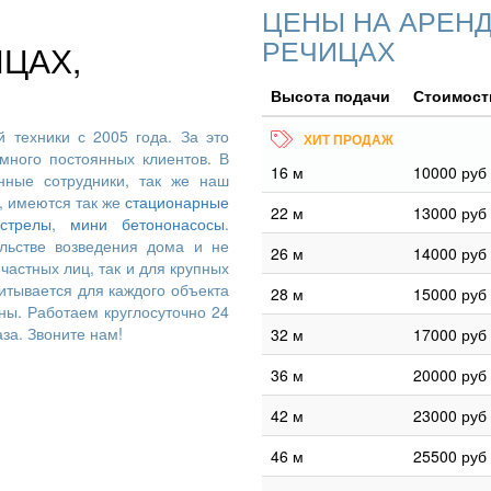
ЦЕНЫ НА АРЕНД
РЕЧИЦАХ
ЦАХ,
Высота подачи
Стоимость
 техники с 2005 года. За это
много постоянных клиентов. В
16 м
10000 руб
ные сотрудники, так же наш
, имеются так же
стационарные
22 м
13000 руб
стрелы
,
мини бетононасосы
.
льстве возведения дома и не
26 м
14000 руб
частных лиц, так и для крупных
итывается для каждого объекта
28 м
15000 руб
ны. Работаем круглосуточно 24
аза. Звоните нам!
32 м
17000 руб
36 м
20000 руб
42 м
23000 руб
46 м
25500 руб