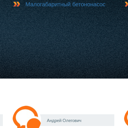
Малогабаритный бетононасос
Андрей Олегович