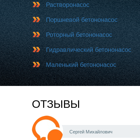
Растворонасос
Поршневой бетононасос
Роторный бетононасос
Гидравлический бетононасос
Маленький бетононасос
ОТЗЫВЫ
Сергей Михайлович