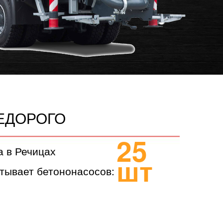
ЕДОРОГО
25
а в Речицах
шт
тывает бетононасосов: